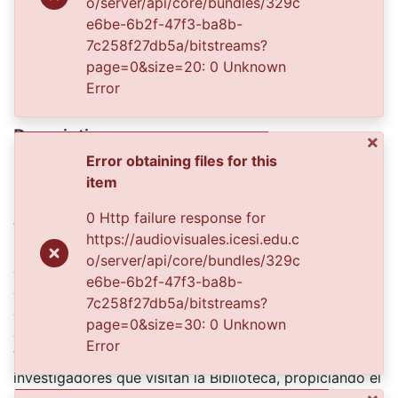
o/server/api/core/bundles/329c
s. n.
e6be-6b2f-47f3-ba8b-
7c258f27db5a/bitstreams?
page=0&size=20: 0 Unknown
Publisher
Error
Biblioteca Departamental Jorge Garces Borrero
Description
×
Error obtaining files for this
BEATRÍZ BENAVIDES.
item
Santiago de Cali, C. 1959.
El Archivo del Patrimonio Fotográfico y Fílmico del
0 Http failure response for
Valle del Cauca es responsabilidad de la Biblioteca
https://audiovisuales.icesi.edu.c
Departamental del Valle Jorge Garcés Borrero, por
o/server/api/core/bundles/329c
convenio de cooperación suscrito con la Secretaria
e6be-6b2f-47f3-ba8b-
del Cultura Departamental, con el fin de aunar
7c258f27db5a/bitstreams?
esfuerzos para su conservación, preservación y
page=0&size=30: 0 Unknown
divulgación del Archivo entre la comunidad
Error
Vallecaucana, especialmente entre los estudiantes e
investigadores que visitan la Biblioteca, propiciando el