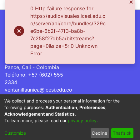
×
0 Http failure response for
https://audiovisuales.icesi.edu.c
o/server/api/core/bundles/329c
Síguenos
e6be-6b2f-47f3-ba8b-
7c258f27db5a/bitstreams?
page=0&size=5: 0 Unknown
Universidad Icesi: Calle
Error
18 No. 122-135
Pance, Cali - Colombia
Teléfono: +57 (602) 555
2334
ventanillaunica@icesi.edu.co
We collect and process your personal information for the
La Universidad Icesi es una Institución de Educación
following purposes:
Authentication, Preferences,
Superior que se encuentra sujeta a inspección y vigilancia
Acknowledgement and Statistics
.
por parte del Ministerio de Educación Nacional.
To learn more, please read our
privacy policy
.
Cookie
Privacy
End User
Send
Customize
Decline
That's ok
settings
policy
Agreement
Feedback