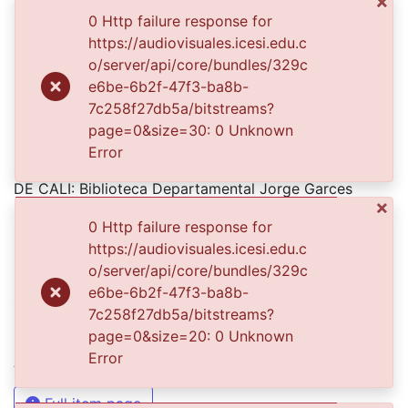
×
su uso y consulta permanente. La universidad Icesi es
0 Http failure response for
un colaborador en el proceso de difusión, facilitando
https://audiovisuales.icesi.edu.c
la tecnología que permite la consulta de las imágenes.
o/server/api/core/bundles/329c
e6be-6b2f-47f3-ba8b-
7c258f27db5a/bitstreams?
Click on the image to open the gallery.
page=0&size=30: 0 Unknown
Citation
Error
s. n. (1959). BEATRÍZ BENAVIDES & 300191. SANTIAGO
DE CALI: Biblioteca Departamental Jorge Garces
×
Borrero.
0 Http failure response for
URI
https://audiovisuales.icesi.edu.c
o/server/api/core/bundles/329c
https://audiovisuales.icesi.edu.co/handle/123456789/1
e6be-6b2f-47f3-ba8b-
8996
7c258f27db5a/bitstreams?
Collections
page=0&size=20: 0 Unknown
Error
APFFVC - Fotos Familiares - Patrimonial
Full item page