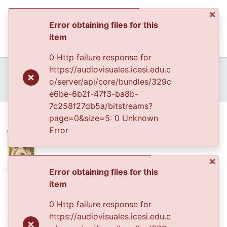
×
Error obtaining files for this
(curren
Log In
item
Communities & Collec
0 Http failure response for
All of DSpace
Home
Archivo del Patrimonio Fotográfico y Fílmico del Valle del Cauca
https://audiovisuales.icesi.edu.c
Fondo Archivo del Patrimonio Fotográfico y Fílmico del Valle del Cauca
Lo Cotidiano
o/server/api/core/bundles/329c
Statistics
APFFVC - Fotos Familiares - Patrimonial
BEATRÍZ BENAVIDES
e6be-6b2f-47f3-ba8b-
7c258f27db5a/bitstreams?
BEATRÍZ BENAVIDES
page=0&size=5: 0 Unknown
Error
×
Error obtaining files for this
Date
item
1959-01-01
0 Http failure response for
https://audiovisuales.icesi.edu.c
Authors