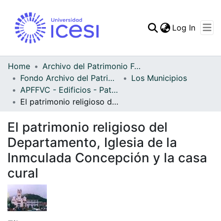
(curren
Log In
Communities & Collec
All of DSpace
Home
Archivo del Patrimonio Fotográfico y Fílmico del Valle del Cauca
Fondo Archivo del Patrimonio Fotográfico y Fílmico del Valle del Cauca
Los Municipios
Statistics
APFFVC - Edificios - Patrimonial
El patrimonio religioso del Departamento, Iglesia de la Inmculada Concepción y la casa cural
El patrimonio religioso del
Departamento, Iglesia de la
Inmculada Concepción y la casa
cural