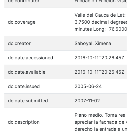
dc.contributor
Fundación Función Visibl
Valle del Cauca de Lat: 
dc.coverage
3.7500 decimal degrees 
minutes Long: -76.5000 
dc.creator
Saboyal, Ximena
dc.date.accessioned
2016-10-11T20:26:45Z
dc.date.available
2016-10-11T20:26:45Z
dc.date.issued
2005-06-24
dc.date.submitted
2007-11-02
Plano medio. Toma realiz
dc.description
apreciar la fachada de va
derecho la entrada a una