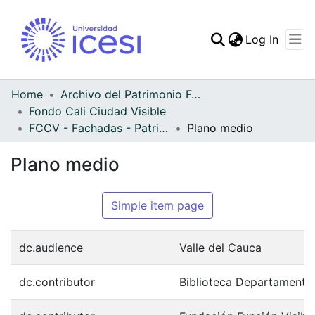
(curren
Log In
Communities & Collec
All of DSpace
Home
Archivo del Patrimonio Fotográfico y Fílmico del Valle del Cauca
Fondo Cali Ciudad Visible
Statistics
FCCV - Fachadas - Patrimonial
Plano medio
Plano medio
Simple item page
dc.audience
Valle del Cauca
dc.contributor
Biblioteca Departamenta