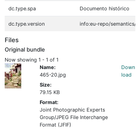
dc.type.spa
Documento histórico
dc.type.version
info:eu-repo/semantics/p
Files
Original bundle
Now showing
1 - 1 of 1
Name:
Down
465-20.jpg
load
Size:
79.15 KB
Format:
Joint Photographic Experts
Group/JPEG File Interchange
Format (JFIF)