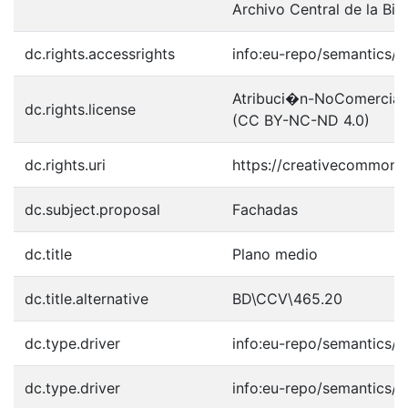
Archivo Central de la Bib
dc.rights.accessrights
info:eu-repo/semantics/
Atribuci�n-NoComercial-S
dc.rights.license
(CC BY-NC-ND 4.0)
dc.rights.uri
https://creativecommons.
dc.subject.proposal
Fachadas
dc.title
Plano medio
dc.title.alternative
BD\CCV\465.20
dc.type.driver
info:eu-repo/semantics/o
dc.type.driver
info:eu-repo/semantics/o