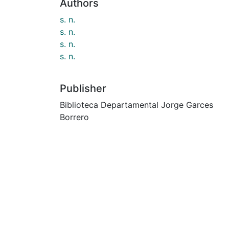
Authors
s. n.
s. n.
s. n.
s. n.
Publisher
Biblioteca Departamental Jorge Garces
Borrero