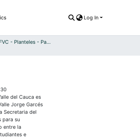
ics
Log In
APFFVC - Planteles - Patrimonial
930
Valle del Cauca es
Valle Jorge Garcés
a Secretaria del
s para su
 entre la
tudiantes e