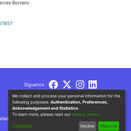
rces Borrero.
9/7857
Síguenos
We collect and process your personal information for the
following purposes:
Authentication, Preferences,
Acknowledgement and Statistics
.
To learn more, please read our
privacy policy
.
gilancia por parte del Ministerio de Educación
Customize
Decline
That's ok