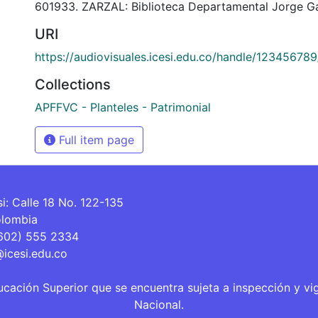
601933. ZARZAL: Biblioteca Departamental Jorge Ga
URI
https://audiovisuales.icesi.edu.co/handle/12345678
Collections
APFFVC - Planteles - Patrimonial
Full item page
si: Calle 18 No. 122-135
olombia
(602) 555 2334
@icesi.edu.co
ucación Superior que se encuentra sujeta a inspección y vi
Nacional.