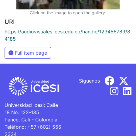
Click on the image to open the gallery.
URI
https://audiovisuales.icesi.edu.co/handle/123456789/8
4185
Full item page
Síguenos
Universidad Icesi: Calle
18 No. 122-135
Pance, Cali - Colombia
Teléfono: +57 (602) 555
2334