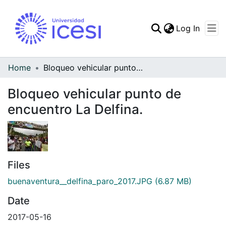
(curren
Log In
Communities & Collec
All of DSpace
Home
Bloqueo vehicular punto de encuentro La Delfina.
Statistics
Bloqueo vehicular punto de
encuentro La Delfina.
Files
buenaventura__delfina_paro_2017.JPG
(6.87 MB)
Date
2017-05-16