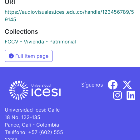
URI
https://audiovisuales.icesi.edu.co/handle/123456789/5
9145
Collections
FCCV - Vivienda - Patrimonial
Full item page
Síguenos
Universidad Icesi: Calle
18 No. 122-135
Pance, Cali - Colombia
Teléfono: +57 (602) 555
2334