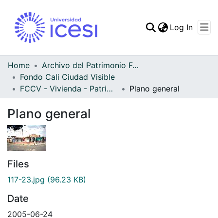
(curren
Log In
Communities & Collec
All of DSpace
Home
Archivo del Patrimonio Fotográfico y Fílmico del Valle del Cauca
Fondo Cali Ciudad Visible
Statistics
FCCV - Vivienda - Patrimonial
Plano general
Plano general
Files
117-23.jpg
(96.23 KB)
Date
2005-06-24