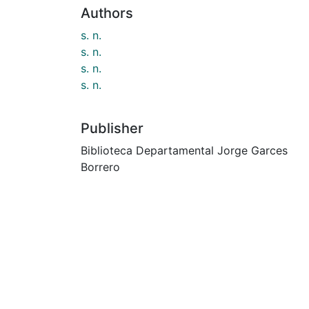
Authors
s. n.
s. n.
s. n.
s. n.
Publisher
Biblioteca Departamental Jorge Garces
Borrero