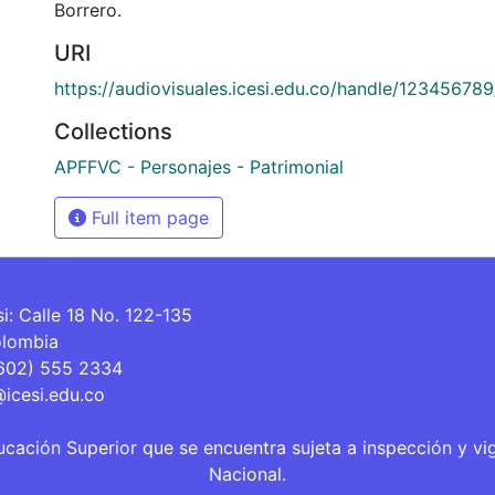
Borrero.
URI
https://audiovisuales.icesi.edu.co/handle/123456789
Collections
APFFVC - Personajes - Patrimonial
Full item page
si: Calle 18 No. 122-135
olombia
(602) 555 2334
@icesi.edu.co
ucación Superior que se encuentra sujeta a inspección y vi
Nacional.