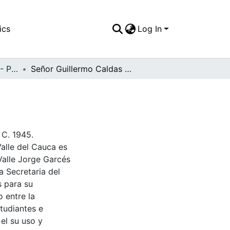
ics
Log In
APFFVC - Personajes - Patrimonial
Señor Guillermo Caldas Piedrahita
 C. 1945.
Valle del Cauca es
Valle Jorge Garcés
a Secretaria del
s para su
 entre la
tudiantes e
 el su uso y