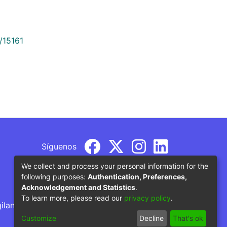
/15161
Síguenos
We collect and process your personal information for the
following purposes:
Authentication, Preferences,
Acknowledgement and Statistics
.
To learn more, please read our
privacy policy
.
gilancia por parte del Ministerio de Educación
Customize
Decline
That's ok