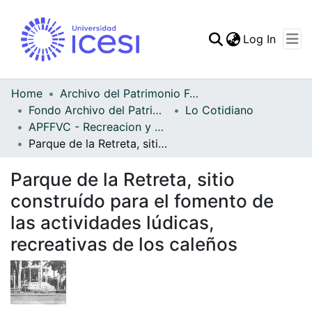
(curren
Log In
Communities & Collec
All of DSpace
Home
Archivo del Patrimonio Fotográfico y Fílmico del Valle del Cauca
Fondo Archivo del Patrimonio Fotográfico y Fílmico del Valle del Cauca
Lo Cotidiano
Statistics
APFFVC - Recreacion y Paseo - Patrimonial
Parque de la Retreta, sitio construído para el fomento de las actividades lúdicas, recreativas de los caleños
Parque de la Retreta, sitio
construído para el fomento de
las actividades lúdicas,
recreativas de los caleños