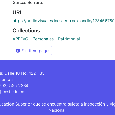
Garces Borrero.
URI
https://audiovisuales.icesi.edu.co/handle/12345678
Collections
APFFVC - Personajes - Patrimonial
Full item page
si: Calle 18 No. 122-135
olombia
(602) 555 2334
@icesi.edu.co
ucación Superior que se encuentra sujeta a inspección y vi
Nacional.