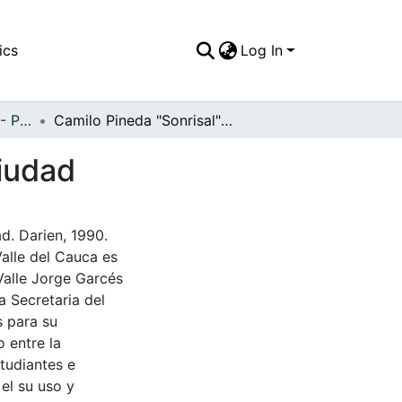
ics
Log In
APFFVC - Personajes - Patrimonial
Camilo Pineda "Sonrisal" personaje típico de la ciudad
ciudad
d. Darien, 1990.
Valle del Cauca es
Valle Jorge Garcés
a Secretaria del
s para su
 entre la
tudiantes e
 el su uso y