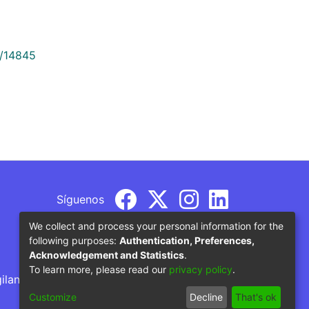
9/14845
Síguenos
We collect and process your personal information for the
following purposes:
Authentication, Preferences,
Acknowledgement and Statistics
.
To learn more, please read our
privacy policy
.
gilancia por parte del Ministerio de Educación
Customize
Decline
That's ok