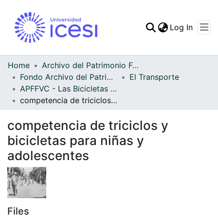
(curren
Log In
Communities & Collec
All of DSpace
Home
Archivo del Patrimonio Fotográfico y Fílmico del Valle del Cauca
Fondo Archivo del Patrimonio Fotográfico y Fílmico del Valle del Cauca
El Transporte
Statistics
APFFVC - Las Bicicletas y Ca - Patrimonial
competencia de triciclos y bicicletas para niñas y adolescentes
competencia de triciclos y
bicicletas para niñas y
adolescentes
Files