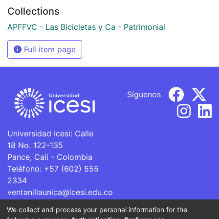
Collections
APFFVC - Las Bicicletas y Ca - Patrimonial
Full item page
Síguenos
Universidad Icesi: Calle
18 No. 122-135
Pance, Cali - Colombia
Teléfono: +57 (602) 555
2334
ventanillaunica@icesi.edu.co
We collect and process your personal information for the
La Universidad Icesi es una Institución de Educación