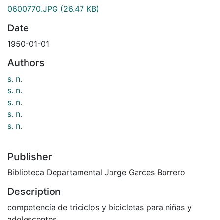
0600770.JPG
(26.47 KB)
Date
1950-01-01
Authors
s. n.
s. n.
s. n.
s. n.
s. n.
Publisher
Biblioteca Departamental Jorge Garces Borrero
Description
competencia de triciclos y bicicletas para niñas y
adolescentes.