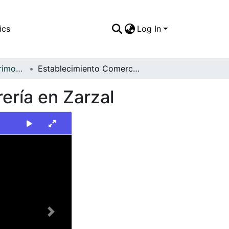
ics
Log In
FFDO - Zarzal - Patrimonial
Establecimiento Comercial, Juguetería y Cacharrería en Zarzal
ería en Zarzal
Next