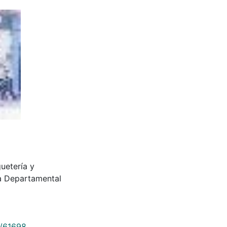
uetería y
ca Departamental
9/61698