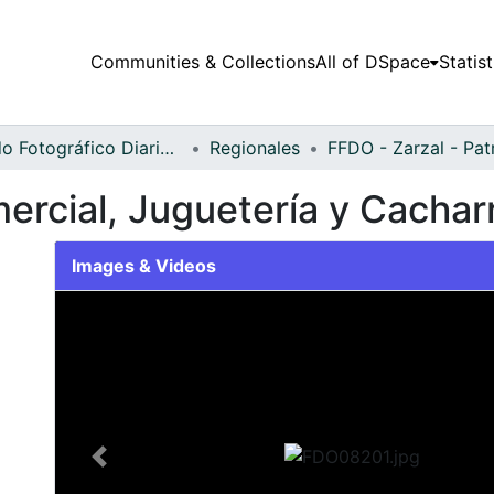
Communities & Collections
All of DSpace
Statist
Fondo Fotográfico Diario Occidente
Regionales
rcial, Juguetería y Cacharr
Images & Videos
Slide 1 of 1
Previous