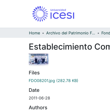
Home
Archivo del Patrimonio Fotográfico y Fílmico del Valle del Cauca
Establecimiento Come
Files
FDO08201.jpg
(282.78 KB)
Date
2011-06-28
Authors