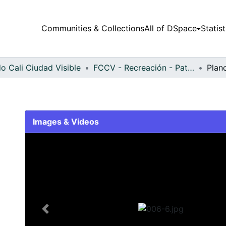
Communities & Collections
All of DSpace
Statist
o Cali Ciudad Visible
FCCV - Recreación - Patrimonial
Plan
Images & Videos
Slide 1 of 1
Previous