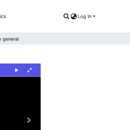
ics
Log In
o general
Next