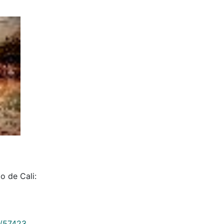
o de Cali:
9/57423