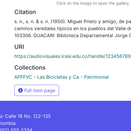
Click on the image to open the gallery.
Citation
s. n., s. n. & s. n. (1950). Miguel Prieto y amigo, de 
caminos veredales típicos en los pueblos del Valle 
103306. GUACARI: Biblioteca Departamental Jorge G
URI
https://audiovisuales.icesi.edu.co/handle/12345678
Collections
APFFVC - Las Bicicletas y Ca - Patrimonial
Full item page
si: Calle 18 No. 122-135
olombia
(602) 555 2334