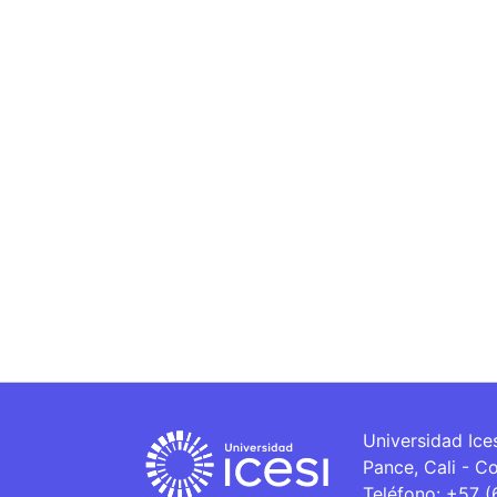
Universidad Ice
Pance, Cali - C
Teléfono: +57 