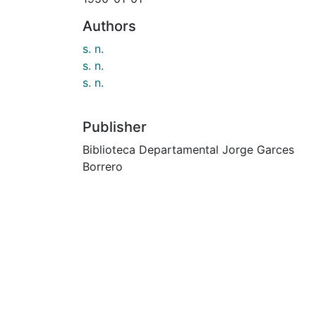
Authors
s. n.
s. n.
s. n.
Publisher
Biblioteca Departamental Jorge Garces
Borrero