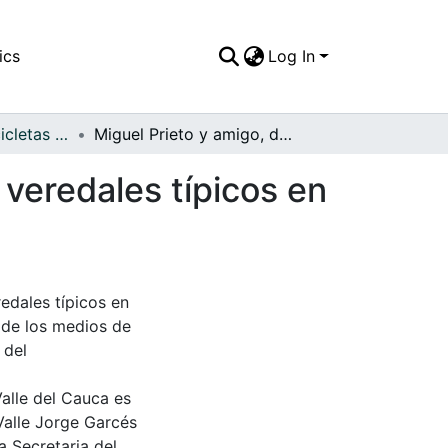
ics
Log In
APFFVC - Las Bicicletas y Ca - Patrimonial
Miguel Prieto y amigo, de paseo por los caminos veredales típicos en los pueblos del Valle del Cauca
 veredales típicos en
edales típicos en
o de los medios de
 del
Valle del Cauca es
Valle Jorge Garcés
a Secretaria del