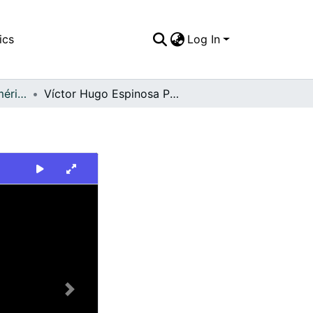
ics
Log In
FFDO - Rincón del América - Patrimonial
Víctor Hugo Espinosa Patiño
Next