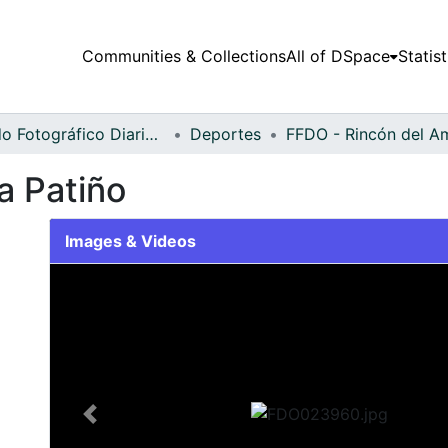
Communities & Collections
All of DSpace
Statist
Fondo Fotográfico Diario Occidente
Deportes
a Patiño
Images & Videos
Slide 1 of 2
Previous