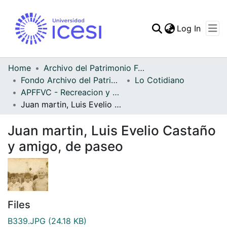
(curren
Log In
Communities & Collec
All of DSpace
Home
Archivo del Patrimonio Fotográfico y Fílmico del Valle del Cauca
Fondo Archivo del Patrimonio Fotográfico y Fílmico del Valle del Cauca
Lo Cotidiano
Statistics
APFFVC - Recreacion y Paseo - Patrimonial
Juan martin, Luis Evelio Castaño y amigo, de paseo
Juan martin, Luis Evelio Castaño
y amigo, de paseo
Files
B339.JPG
(24.18 KB)