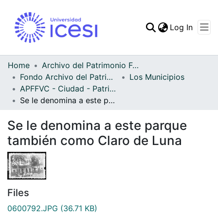
(curren
Log In
Communities & Collec
All of DSpace
Home
Archivo del Patrimonio Fotográfico y Fílmico del Valle del Cauca
Fondo Archivo del Patrimonio Fotográfico y Fílmico del Valle del Cauca
Los Municipios
Statistics
APFFVC - Ciudad - Patrimonial
Se le denomina a este parque también como Claro de Luna
Se le denomina a este parque
también como Claro de Luna
Files
0600792.JPG
(36.71 KB)