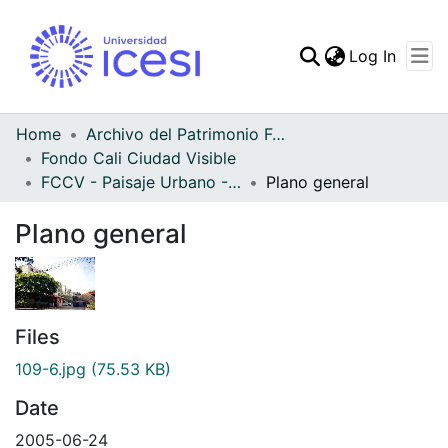
(curren
Log In
Communities & Collec
All of DSpace
Home
Archivo del Patrimonio Fotográfico y Fílmico del Valle del Cauca
Fondo Cali Ciudad Visible
Statistics
FCCV - Paisaje Urbano - Patrimonial
Plano general
Plano general
Files
109-6.jpg
(75.53 KB)
Date
2005-06-24