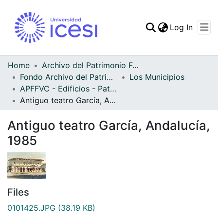
(curren
Log In
Communities & Collec
All of DSpace
Home
Archivo del Patrimonio Fotográfico y Fílmico del Valle del Cauca
Fondo Archivo del Patrimonio Fotográfico y Fílmico del Valle del Cauca
Los Municipios
Statistics
APFFVC - Edificios - Patrimonial
Antiguo teatro García, Andalucía, 1985
Antiguo teatro García, Andalucía,
1985
Files
0101425.JPG
(38.19 KB)