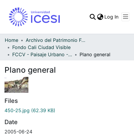
(curren
Log In
Communities & Collec
All of DSpace
Home
Archivo del Patrimonio Fotográfico y Fílmico del Valle del Cauca
Fondo Cali Ciudad Visible
Statistics
FCCV - Paisaje Urbano - Patrimonial
Plano general
Plano general
Files
450-25.jpg
(62.39 KB)
Date
2005-06-24