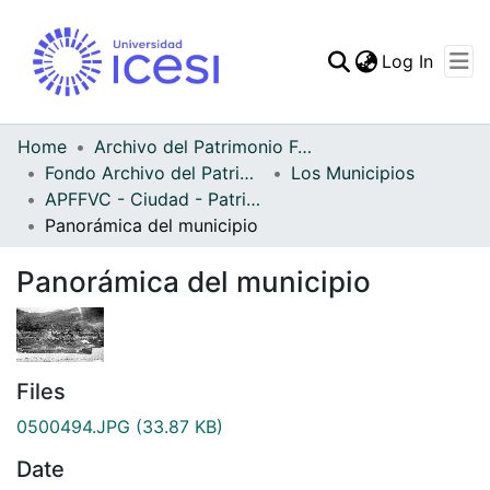
(curren
Log In
Communities & Collec
All of DSpace
Home
Archivo del Patrimonio Fotográfico y Fílmico del Valle del Cauca
Fondo Archivo del Patrimonio Fotográfico y Fílmico del Valle del Cauca
Los Municipios
Statistics
APFFVC - Ciudad - Patrimonial
Panorámica del municipio
Panorámica del municipio
Files
0500494.JPG
(33.87 KB)
Date