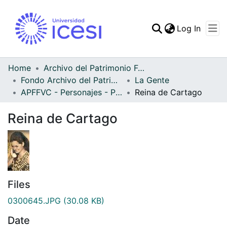
(curren
Log In
Communities & Collec
All of DSpace
Home
Archivo del Patrimonio Fotográfico y Fílmico del Valle del Cauca
Fondo Archivo del Patrimonio Fotográfico y Fílmico del Valle del Cauca
La Gente
Statistics
APFFVC - Personajes - Patrimonial
Reina de Cartago
Reina de Cartago
Files
0300645.JPG
(30.08 KB)
Date