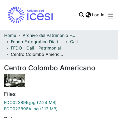
(curren
Log In
Communities & Collec
All of DSpace
Home
Archivo del Patrimonio Fotográfico y Fílmico del Valle del Cauca
Fondo Fotográfico Diario Occidente
Cali
Statistics
FFDO - Cali - Patrimonial
Centro Colombo Americano
Centro Colombo Americano
Files
FDO023896.jpg
(2.24 MB)
FDO023896A.jpg
(1.13 MB)