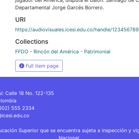
Departamental Jorge Garcés Borrero.
URI
https://audiovisuales.icesi.edu.co/handle/12345678
Collections
FFDO - Rincón del América - Patrimonial
Full item page
si: Calle 18 No. 122-135
olombia
(602) 555 2334
@icesi.edu.co
ucación Superior que se encuentra sujeta a inspección y vi
Nacional.