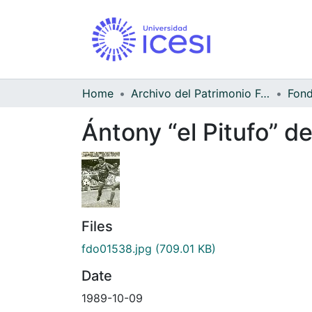
Home
Archivo del Patrimonio Fotográfico y Fílmico del Valle del Cauca
Ántony “el Pitufo” de
Files
fdo01538.jpg
(709.01 KB)
Date
1989-10-09