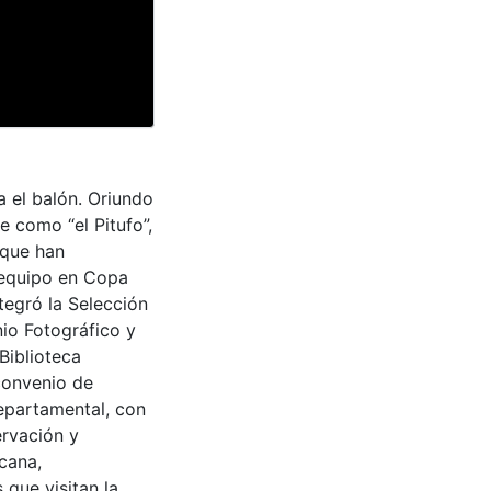
a el balón. Oriundo
 como “el Pitufo”,
 que han
 equipo en Copa
tegró la Selección
io Fotográfico y
Biblioteca
convenio de
epartamental, con
ervación y
cana,
 que visitan la