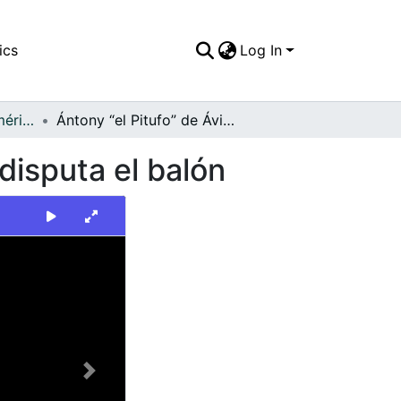
ics
Log In
FFDO - Rincón del América - Patrimonial
Ántony “el Pitufo” de Ávila, jugador del América, disputa el balón
 disputa el balón
Next