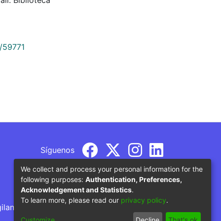
9/59771
Síguenos
We collect and process your personal information for the
following purposes:
Authentication, Preferences,
Acknowledgement and Statistics
.
To learn more, please read our
privacy policy
.
gilancia por parte del Ministerio de Educación
Customize
Decline
That's ok