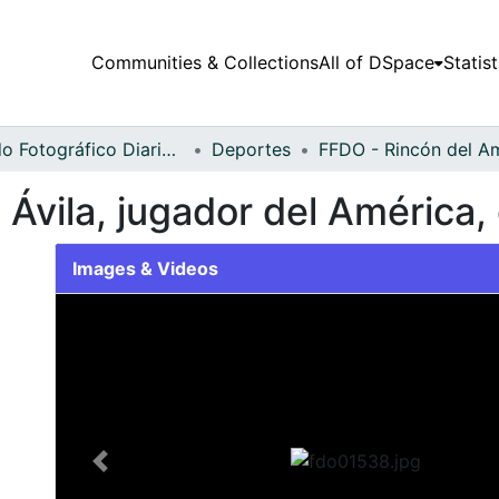
Communities & Collections
All of DSpace
Statist
Fondo Fotográfico Diario Occidente
Deportes
 Ávila, jugador del América,
Images & Videos
Slide 1 of 1
Previous