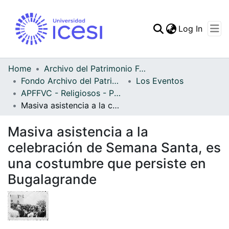
(curren
Log In
Communities & Collec
All of DSpace
Home
Archivo del Patrimonio Fotográfico y Fílmico del Valle del Cauca
Fondo Archivo del Patrimonio Fotográfico y Fílmico del Valle del Cauca
Los Eventos
Statistics
APFFVC - Religiosos - Patrimonial
Masiva asistencia a la celebración de Semana Santa, es una costumbre que persiste en Bugalagrande
Masiva asistencia a la
celebración de Semana Santa, es
una costumbre que persiste en
Bugalagrande