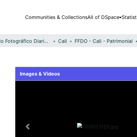
Communities & Collections
All of DSpace
Statist
Fondo Fotográfico Diario Occidente
Cali
FFDO - Cali - Patrimonial
Images & Videos
Slide 1 of 2
Previous