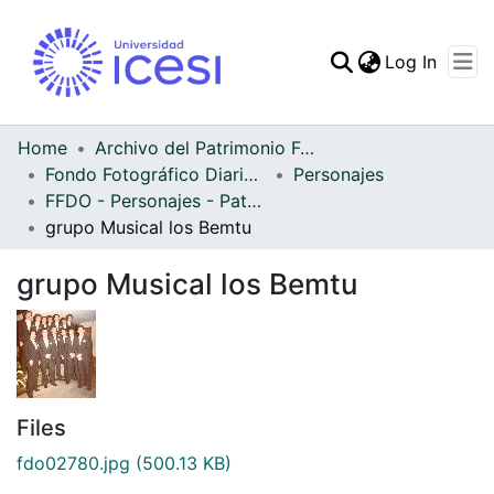
(curren
Log In
Communities & Collec
All of DSpace
Home
Archivo del Patrimonio Fotográfico y Fílmico del Valle del Cauca
Fondo Fotográfico Diario Occidente
Personajes
Statistics
FFDO - Personajes - Patrimonial
grupo Musical los Bemtu
grupo Musical los Bemtu
Files
fdo02780.jpg
(500.13 KB)