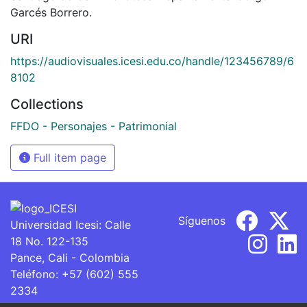
Garcés Borrero.
URI
https://audiovisuales.icesi.edu.co/handle/123456789/6
8102
Collections
FFDO - Personajes - Patrimonial
Full item page
Síguenos
Universidad Icesi: Calle
18 No. 122-135
Pance, Cali - Colombia
Teléfono: +57 (602) 555
2334