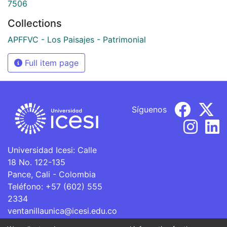
7506
Collections
APFFVC - Los Paisajes - Patrimonial
Full item page
Síguenos
Universidad Icesi: Calle
18 No. 122-135
Pance, Cali - Colombia
Teléfono: +57 (602) 555
2334
ventanillaunica@icesi.edu.co