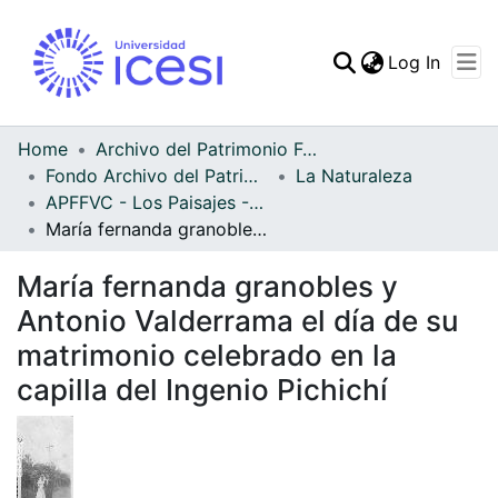
(curren
Log In
Communities & Collec
All of DSpace
Home
Archivo del Patrimonio Fotográfico y Fílmico del Valle del Cauca
Fondo Archivo del Patrimonio Fotográfico y Fílmico del Valle del Cauca
La Naturaleza
Statistics
APFFVC - Los Paisajes - Patrimonial
María fernanda granobles y Antonio Valderrama el día de su matrimonio celebrado en la capilla del Ingenio Pichichí
María fernanda granobles y
Antonio Valderrama el día de su
matrimonio celebrado en la
capilla del Ingenio Pichichí