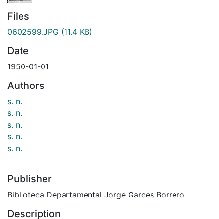
Files
0602599.JPG
(11.4 KB)
Date
1950-01-01
Authors
s. n.
s. n.
s. n.
s. n.
s. n.
Publisher
Biblioteca Departamental Jorge Garces Borrero
Description