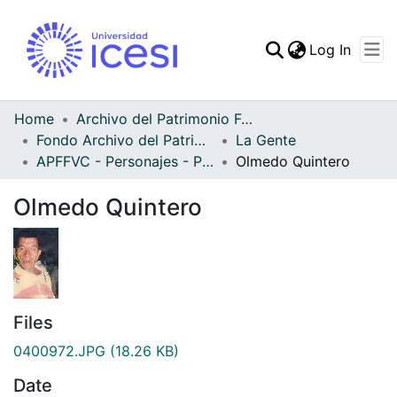
(curren
Log In
Communities & Collec
All of DSpace
Home
Archivo del Patrimonio Fotográfico y Fílmico del Valle del Cauca
Fondo Archivo del Patrimonio Fotográfico y Fílmico del Valle del Cauca
La Gente
Statistics
APFFVC - Personajes - Patrimonial
Olmedo Quintero
Olmedo Quintero
Files
0400972.JPG
(18.26 KB)
Date