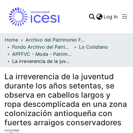
(curren
Log In
Communities & Collec
All of DSpace
Home
Archivo del Patrimonio Fotográfico y Fílmico del Valle del Cauca
Fondo Archivo del Patrimonio Fotográfico y Fílmico del Valle del Cauca
Lo Cotidiano
Statistics
APFFVC - Moda - Patrimonial
La irreverencia de la juventud durante los años setentas, se observa en cabellos largos y ropa descomplicada en una zona colonización antioqueña con fuertes arraigos conservadores
La irreverencia de la juventud
durante los años setentas, se
observa en cabellos largos y
ropa descomplicada en una zona
colonización antioqueña con
fuertes arraigos conservadores