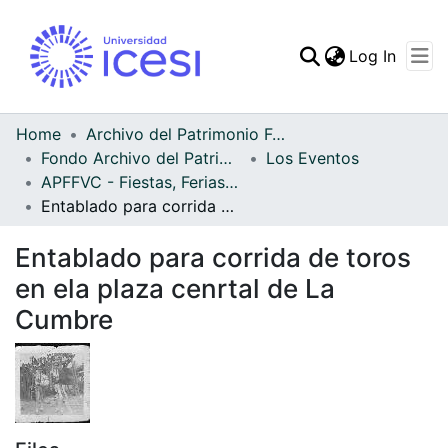
(curren
Log In
Communities & Collec
All of DSpace
Home
Archivo del Patrimonio Fotográfico y Fílmico del Valle del Cauca
Fondo Archivo del Patrimonio Fotográfico y Fílmico del Valle del Cauca
Los Eventos
Statistics
APFFVC - Fiestas, Ferias y Carnavales - Patrimonial
Entablado para corrida de toros en ela plaza cenrtal de La Cumbre
Entablado para corrida de toros
en ela plaza cenrtal de La
Cumbre