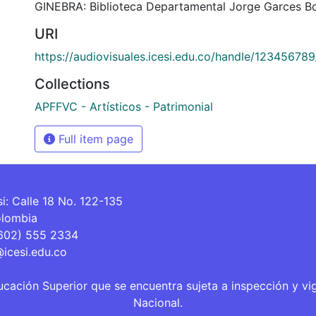
GINEBRA: Biblioteca Departamental Jorge Garces Bo
URI
https://audiovisuales.icesi.edu.co/handle/12345678
Collections
APFFVC - Artísticos - Patrimonial
Full item page
si: Calle 18 No. 122-135
olombia
(602) 555 2334
@icesi.edu.co
ucación Superior que se encuentra sujeta a inspección y vi
Nacional.