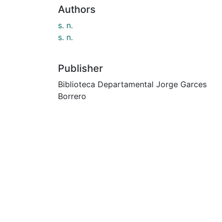
Authors
s. n.
s. n.
Publisher
Biblioteca Departamental Jorge Garces
Borrero