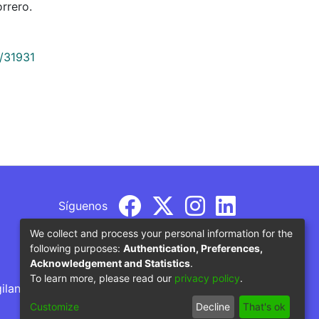
rrero.
9/31931
Síguenos
We collect and process your personal information for the
following purposes:
Authentication, Preferences,
Acknowledgement and Statistics
.
To learn more, please read our
privacy policy
.
gilancia por parte del Ministerio de Educación
Customize
Decline
That's ok