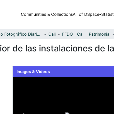
Communities & Collections
All of DSpace
Statist
Fondo Fotográfico Diario Occidente
Cali
FFDO - Cali - Patrimonial
ior de las instalaciones de l
Images & Videos
Slide 1 of 2