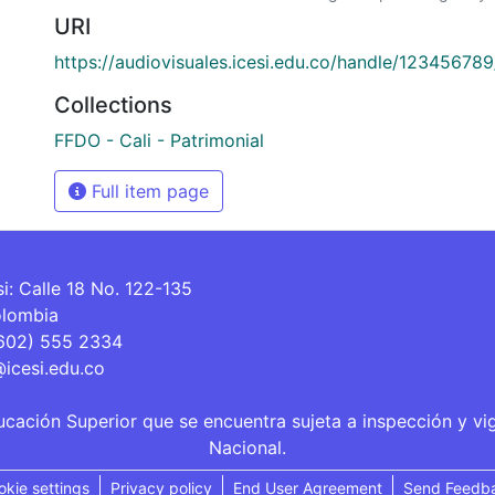
URI
https://audiovisuales.icesi.edu.co/handle/12345678
Collections
FFDO - Cali - Patrimonial
Full item page
si: Calle 18 No. 122-135
olombia
(602) 555 2334
@icesi.edu.co
ucación Superior que se encuentra sujeta a inspección y vi
Nacional.
okie settings
Privacy policy
End User Agreement
Send Feedb