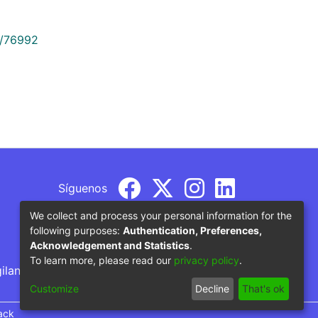
9/76992
Síguenos
We collect and process your personal information for the
following purposes:
Authentication, Preferences,
Acknowledgement and Statistics
.
To learn more, please read our
privacy policy
.
gilancia por parte del Ministerio de Educación
Customize
Decline
That's ok
ack