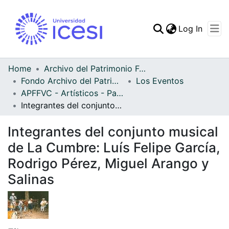
(curren
Log In
Communities & Collec
All of DSpace
Home
Archivo del Patrimonio Fotográfico y Fílmico del Valle del Cauca
Fondo Archivo del Patrimonio Fotográfico y Fílmico del Valle del Cauca
Los Eventos
Statistics
APFFVC - Artísticos - Patrimonial
Integrantes del conjunto musical de La Cumbre: Luís Felipe García, Rodrigo Pérez, Miguel Arango y Salinas
Integrantes del conjunto musical
de La Cumbre: Luís Felipe García,
Rodrigo Pérez, Miguel Arango y
Salinas