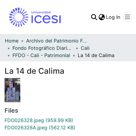
(curren
Log In
Communities & Collec
All of DSpace
Home
Archivo del Patrimonio Fotográfico y Fílmico del Valle del Cauca
Fondo Fotográfico Diario Occidente
Cali
Statistics
FFDO - Cali - Patrimonial
La 14 de Calima
La 14 de Calima
Files
FDO026328.jpeg
(959.99 KB)
FDO026328A.jpeg
(562.12 KB)