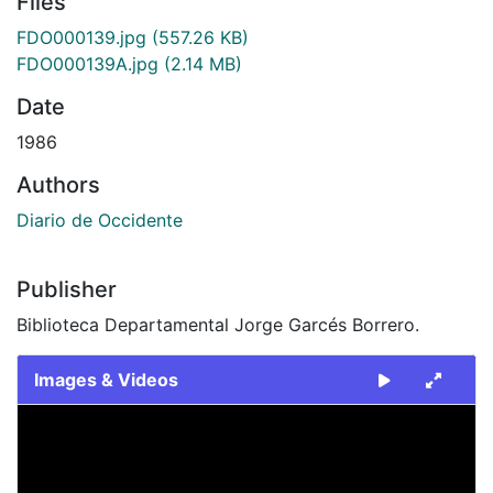
Files
FDO000139.jpg
(557.26 KB)
FDO000139A.jpg
(2.14 MB)
Date
1986
Authors
Diario de Occidente
Publisher
Biblioteca Departamental Jorge Garcés Borrero.
Images & Videos
Slide 1 of 2