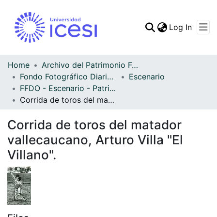
(curren
Log In
Communities & Collec
All of DSpace
Home
Archivo del Patrimonio Fotográfico y Fílmico del Valle del Cauca
Fondo Fotográfico Diario Occidente
Escenario
Statistics
FFDO - Escenario - Patrimonial
Corrida de toros del matador vallecaucano, Arturo Villa "El Villano".
Corrida de toros del matador
vallecaucano, Arturo Villa "El
Villano".