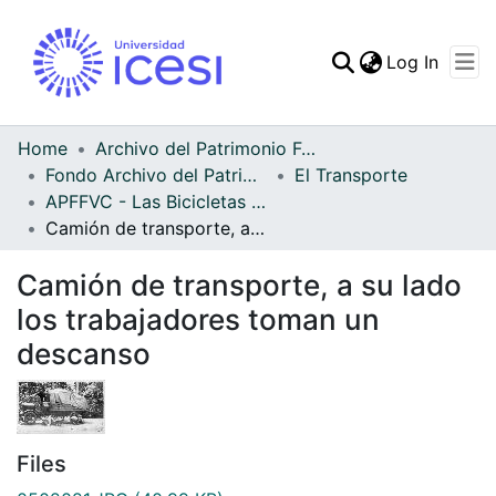
(curren
Log In
Communities & Collec
All of DSpace
Home
Archivo del Patrimonio Fotográfico y Fílmico del Valle del Cauca
Fondo Archivo del Patrimonio Fotográfico y Fílmico del Valle del Cauca
El Transporte
Statistics
APFFVC - Las Bicicletas y Ca - Patrimonial
Camión de transporte, a su lado los trabajadores toman un descanso
Camión de transporte, a su lado
los trabajadores toman un
descanso
Files