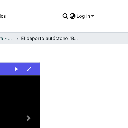
ics
Log In
FFDO - Buenaventura - Patrimonial
El deporto autóctono "Balompesado"
Next