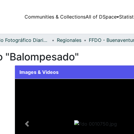
Communities & Collections
All of DSpace
Statist
Fondo Fotográfico Diario Occidente
Regionales
no "Balompesado"
Images & Videos
Slide 1 of 1
Previous