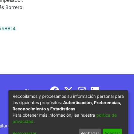
s Borrero.
9/68814
Síguenos
Recopilamos y procesamos su información personal para
los siguientes propósitos:
Autenticación, Preferencias,
Reconocimiento y Estadísticas
.
Para obtener más información, lea nuestra
política de
privacidad
.
gilancia por parte del Ministerio de Educación
Personalizar
Rechazar
Aceptar