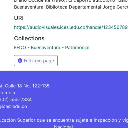
Buenaventura: Biblioteca Departamental Jorge Garcé
URI
https://audiovisuales.icesi.edu.co/handle/12345678
Collections
FFDO - Buenaventura - Patrimonial
Full item page
si: Calle 18 No. 122-135
olombia
(602) 555 2334
@icesi.edu.co
ucación Superior que se encuentra sujeta a inspección y vi
Nacional.