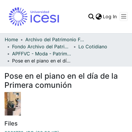
(curren
Log In
Communities & Collec
All of DSpace
Home
Archivo del Patrimonio Fotográfico y Fílmico del Valle del Cauca
Fondo Archivo del Patrimonio Fotográfico y Fílmico del Valle del Cauca
Lo Cotidiano
Statistics
APFFVC - Moda - Patrimonial
Pose en el piano en el día de la Primera comunión
Pose en el piano en el día de la
Primera comunión
Files