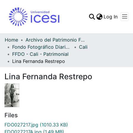
(curren
Log In
Communities & Collec
All of DSpace
Home
Archivo del Patrimonio Fotográfico y Fílmico del Valle del Cauca
Fondo Fotográfico Diario Occidente
Cali
Statistics
FFDO - Cali - Patrimonial
Lina Fernanda Restrepo
Lina Fernanda Restrepo
Files
FDO027217.jpg
(1010.33 KB)
FDO027217A.jpg
(1.49 MB)