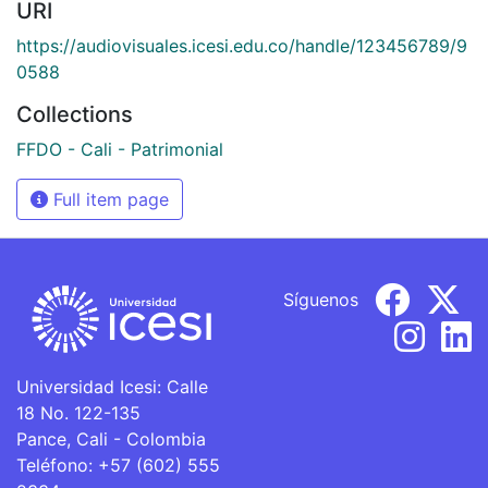
URI
https://audiovisuales.icesi.edu.co/handle/123456789/9
0588
Collections
FFDO - Cali - Patrimonial
Full item page
Síguenos
Universidad Icesi: Calle
18 No. 122-135
Pance, Cali - Colombia
Teléfono: +57 (602) 555