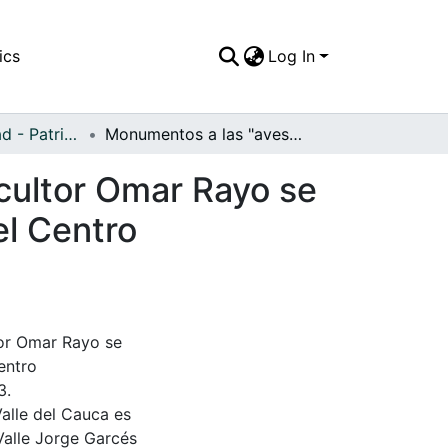
ics
Log In
APFFVC - Ciudad - Patrimonial
Monumentos a las "aves", Pájaro metálico del escultor Omar Rayo se halla en la manzana T, muy cerca de las torres del Centro Adminisrativo Municipal CAM
scultor Omar Rayo se
el Centro
tor Omar Rayo se
entro
3.
Valle del Cauca es
Valle Jorge Garcés