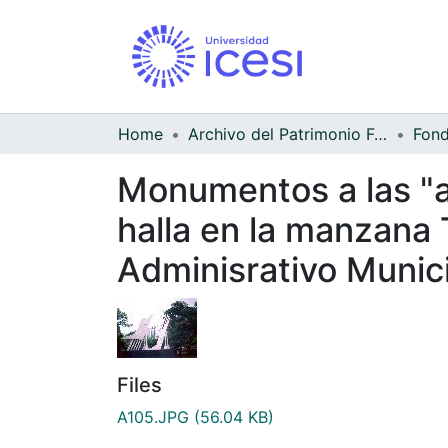
Home
Archivo del Patrimonio Fotográfico y Fílmico del Valle del Cauca
Monumentos a las "a
halla en la manzana 
Adminisrativo Muni
Files
A105.JPG
(56.04 KB)