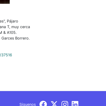
s", Pájaro
zana T, muy cerca
M & A105.
 Garces Borrero.
9/37516
Síguenos