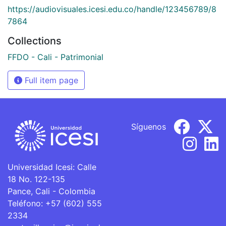
https://audiovisuales.icesi.edu.co/handle/123456789/8
7864
Collections
FFDO - Cali - Patrimonial
Full item page
Síguenos
Universidad Icesi: Calle
18 No. 122-135
Pance, Cali - Colombia
Teléfono: +57 (602) 555
2334