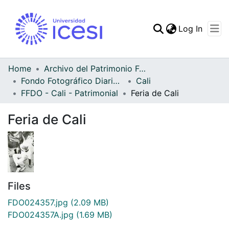
(curren
Log In
Communities & Collec
All of DSpace
Home
Archivo del Patrimonio Fotográfico y Fílmico del Valle del Cauca
Fondo Fotográfico Diario Occidente
Cali
Statistics
FFDO - Cali - Patrimonial
Feria de Cali
Feria de Cali
Files
FDO024357.jpg
(2.09 MB)
FDO024357A.jpg
(1.69 MB)