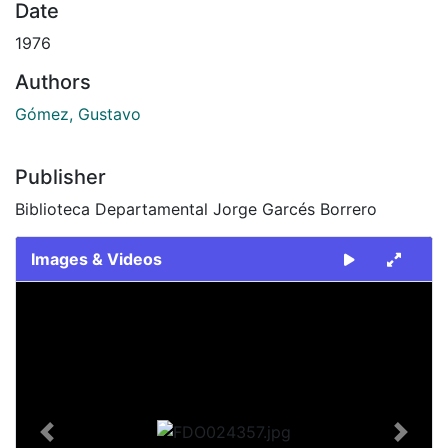
Date
1976
Authors
Gómez, Gustavo
Publisher
Biblioteca Departamental Jorge Garcés Borrero
Images & Videos
Slide 1 of 2
Previous
Next