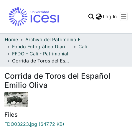
(curren
Log In
Communities & Collec
All of DSpace
Home
Archivo del Patrimonio Fotográfico y Fílmico del Valle del Cauca
Fondo Fotográfico Diario Occidente
Cali
Statistics
FFDO - Cali - Patrimonial
Corrida de Toros del Español Emilio Oliva
Corrida de Toros del Español
Emilio Oliva
Files
FDO03223.jpg
(647.72 KB)