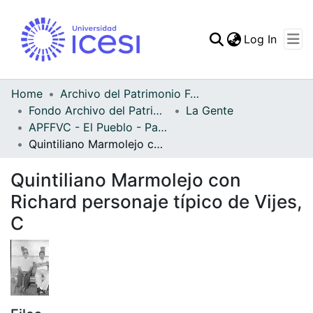
(curren
Log In
Communities & Collec
All of DSpace
Home
Archivo del Patrimonio Fotográfico y Fílmico del Valle del Cauca
Fondo Archivo del Patrimonio Fotográfico y Fílmico del Valle del Cauca
La Gente
Statistics
APFFVC - El Pueblo - Patrimonial
Quintiliano Marmolejo con Richard personaje típico de Vijes, C
Quintiliano Marmolejo con
Richard personaje típico de Vijes,
C