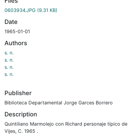
Files
0603934.JPG
(9.31 KB)
Date
1965-01-01
Authors
s. n.
s. n.
s. n.
s. n.
Publisher
Biblioteca Departamental Jorge Garces Borrero
Description
Quintiliano Marmolejo con Richard personaje típico de
Vijes, C. 1965 .