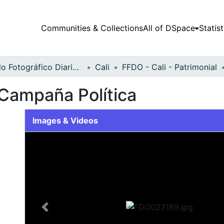
Communities & Collections
All of DSpace
Statist
Fondo Fotográfico Diario Occidente
Cali
FFDO - Cali - Patrimonial
Campaña Política
Images & Videos
Slide 1 of 2
Previous