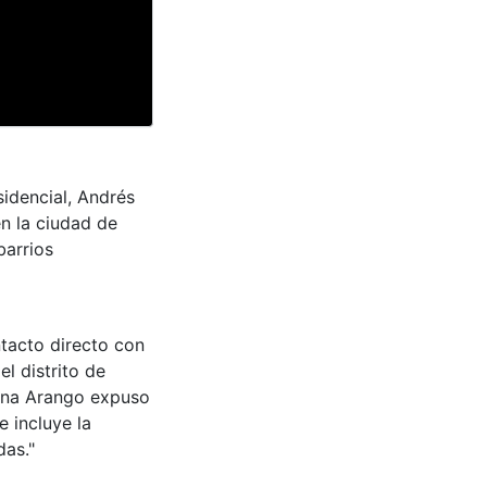
idencial, Andrés
n la ciudad de
barrios
ntacto directo con
l distrito de
rana Arango expuso
 incluye la
das."