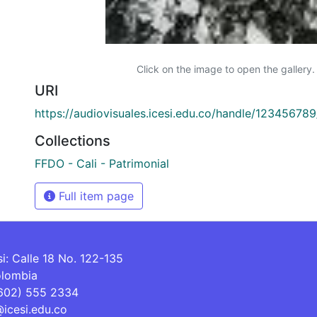
Click on the image to open the gallery.
URI
https://audiovisuales.icesi.edu.co/handle/12345678
Collections
FFDO - Cali - Patrimonial
Full item page
si: Calle 18 No. 122-135
olombia
(602) 555 2334
@icesi.edu.co