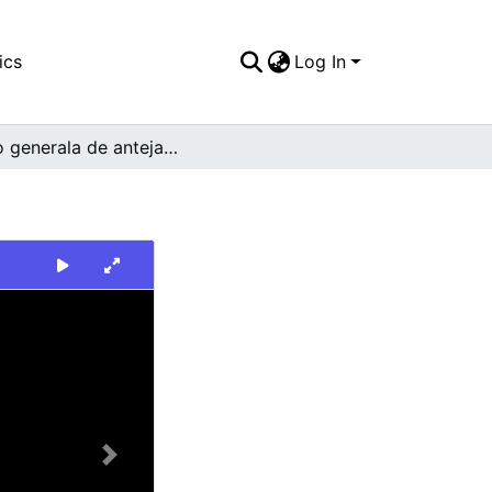
ics
Log In
Plano generala de antejardín con muro en ladrillo
Next