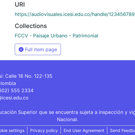
URI
https://audiovisuales.icesi.edu.co/handle/12345678
Collections
FCCV - Paisaje Urbano - Patrimonial
Full item page
si: Calle 18 No. 122-135
olombia
(602) 555 2334
@icesi.edu.co
ucación Superior que se encuentra sujeta a inspección y vi
Nacional.
okie settings
Privacy policy
End User Agreement
Send Feedb