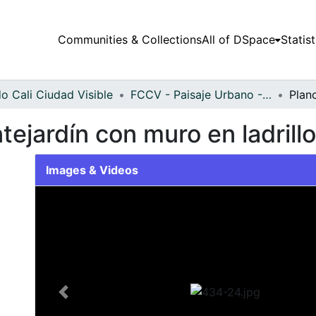
Communities & Collections
All of DSpace
Statist
o Cali Ciudad Visible
FCCV - Paisaje Urbano - Patrimonial
tejardín con muro en ladrillo
Images & Videos
Slide 1 of 1
Previous