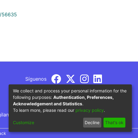
9/56635
Síguenos
We collect and process your personal information for the
following purposes:
Authentication, Preferences,
Acknowledgement and Statistics
.
To learn more, please read our
privacy policy
.
gilancia por parte del Ministerio de Educación
Customize
Decline
That's ok
ack