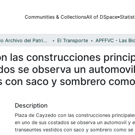
Communities & Collections
All of DSpace
Statist
Fondo Archivo del Patrimonio Fotográfico y Fílmico del Valle del Cauca
El Transporte
 las construcciones princip
os se observa un automovil y
s con saco y sombrero como 
Description
Plaza de Cayzedo con las construcciones principales
en uno de sus costados se observa un automovil y en
transeuntes vestidos con saco y sombrero como se 