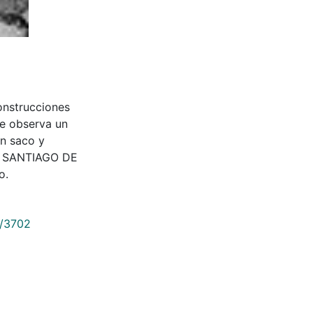
construcciones
se observa un
on saco y
2. SANTIAGO DE
o.
9/3702