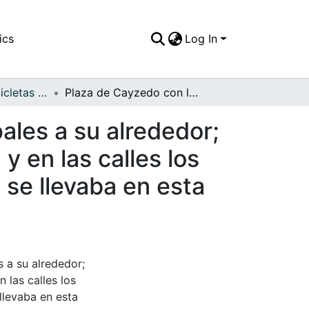
ics
Log In
APFFVC - Las Bicicletas y Ca - Patrimonial
Plaza de Cayzedo con las construcciones principales a su alrededor; en uno de sus costados se observa un automovil y en las calles los transeuntes vestidos con saco y sombrero como se llevaba en esta época
ales a su alrededor;
 en las calles los
se llevaba en esta
 a su alrededor;
 las calles los
llevaba en esta