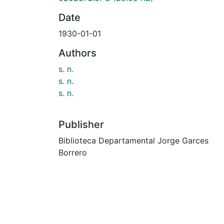
Date
1930-01-01
Authors
s. n.
s. n.
s. n.
Publisher
Biblioteca Departamental Jorge Garces
Borrero