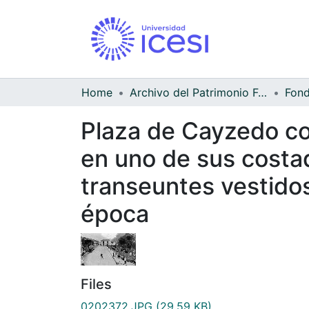
Home
Archivo del Patrimonio Fotográfico y Fílmico del Valle del Cauca
Plaza de Cayzedo con
en uno de sus costad
transeuntes vestido
época
Files
0202372.JPG
(29.59 KB)