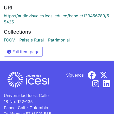
URI
https://audiovisuales.icesi.edu.co/handle/123456789/5
5425
Collections
FCCV - Paisaje Rural - Patrimonial
Full item page
Síguenos
Universidad Icesi: Calle
18 No. 122-135
Pance, Cali - Colombia
Teléfono: +57 (602) 555