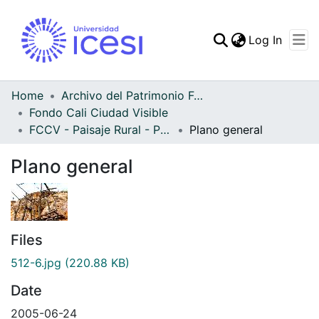
(curren
Log In
Communities & Collec
All of DSpace
Home
Archivo del Patrimonio Fotográfico y Fílmico del Valle del Cauca
Fondo Cali Ciudad Visible
Statistics
FCCV - Paisaje Rural - Patrimonial
Plano general
Plano general
Files
512-6.jpg
(220.88 KB)
Date
2005-06-24