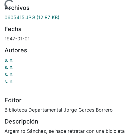
ndo...
Archivos
0605415.JPG
(12.87 KB)
Fecha
1947-01-01
Autores
s. n.
s. n.
s. n.
s. n.
Editor
Biblioteca Departamental Jorge Garces Borrero