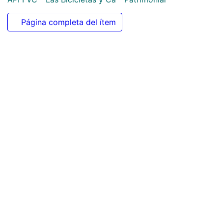
091
Colecciones
APFFVC - Las Bicicletas y Ca - Patrimonial
Página completa del ítem