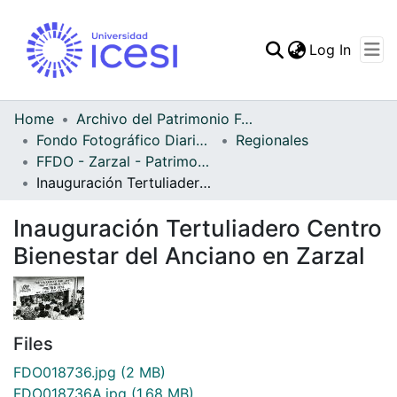
(curren
Log In
Communities & Collec
All of DSpace
Home
Archivo del Patrimonio Fotográfico y Fílmico del Valle del Cauca
Fondo Fotográfico Diario Occidente
Regionales
Statistics
FFDO - Zarzal - Patrimonial
Inauguración Tertuliadero Centro Bienestar del Anciano en Zarzal
Inauguración Tertuliadero Centro
Bienestar del Anciano en Zarzal
Files
FDO018736.jpg
(2 MB)
FDO018736A.jpg
(1.68 MB)