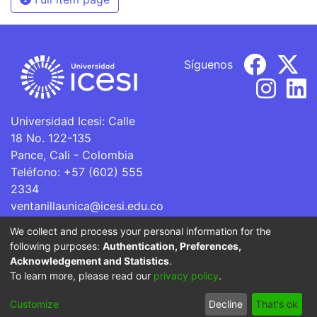
Síguenos
Universidad Icesi: Calle
18 No. 122-135
Pance, Cali - Colombia
Teléfono: +57 (602) 555
2334
ventanillaunica@icesi.edu.co
We collect and process your personal information for the
La Universidad Icesi es una Institución de Educación
following purposes:
Authentication, Preferences,
Superior que se encuentra sujeta a inspección y vigilancia
Acknowledgement and Statistics
.
por parte del Ministerio de Educación Nacional.
To learn more, please read our
privacy policy
.
Cookie
Privacy
End User
Send
Customize
Decline
That's ok
settings
policy
Agreement
Feedback