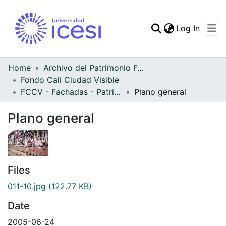
(curren
Log In
Communities & Collec
All of DSpace
Home
Archivo del Patrimonio Fotográfico y Fílmico del Valle del Cauca
Fondo Cali Ciudad Visible
Statistics
FCCV - Fachadas - Patrimonial
Plano general
Plano general
Files
011-10.jpg
(122.77 KB)
Date
2005-06-24