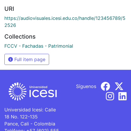
URI
https://audiovisuales.icesi.edu.co/handle/123456789/5
2526
Collections
FCCV - Fachadas - Patrimonial
Full item page
Síguenos
Universidad Icesi: Calle
18 No. 122-135
Pance, Cali - Colombia
Teléfono: +57 (602) 555